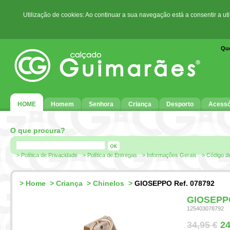
Utilização de cookies: Ao continuar a sua navegação está a consentir a ut
Qu
HOME
Homem
Senhora
Criança
Desporto
Acessó
O que procura?
> Política de Privacidade
> Política de Entregas
> Informações Gerais
> Código d
>
Home
>
Criança
>
Chinelos
>
GIOSEPPO Ref. 078792
GIOSEPPO
125403078792
34,95 €
24