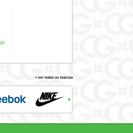
623
> ver todas as marcas