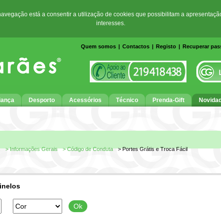
 navegação está a consentir a utilização de cookies que possibilitam a apresentaçã
interesses.
Quem somos
|
Contactos
|
Registo
|
Recuperar pa
iança
Desporto
Acessórios
Técnico
Prenda-Gift
Novida
s
> Informações Gerais
> Código de Conduta
> Portes Grátis e Troca Fácil
inelos