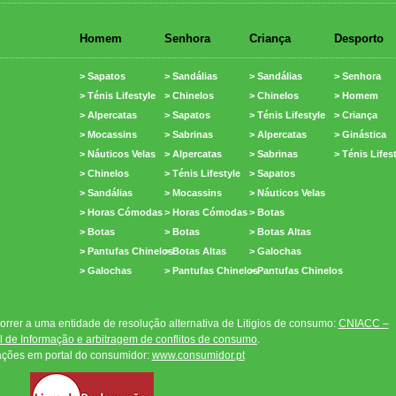
Homem
Senhora
Criança
Desporto
> Sapatos
> Sandálias
> Sandálias
> Senhora
> Ténis Lifestyle
> Chinelos
> Chinelos
> Homem
> Alpercatas
> Sapatos
> Ténis Lifestyle
> Criança
> Mocassins
> Sabrinas
> Alpercatas
> Ginástica
> Náuticos Velas
> Alpercatas
> Sabrinas
> Ténis Lifes
> Chinelos
> Ténis Lifestyle
> Sapatos
> Sandálias
> Mocassins
> Náuticos Velas
> Horas Cómodas
> Horas Cómodas
> Botas
> Botas
> Botas
> Botas Altas
> Pantufas Chinelos
> Botas Altas
> Galochas
> Galochas
> Pantufas Chinelos
> Pantufas Chinelos
rrer a uma entidade de resolução alternativa de Litigios de consumo:
CNIACC –
 de Informação e arbitragem de conflitos de consumo
.
ações em portal do consumidor:
www.consumidor.pt