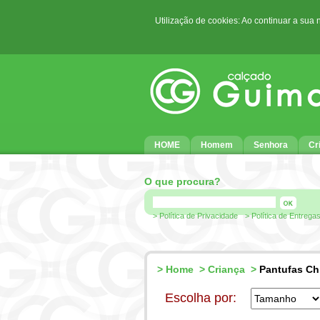
Utilização de cookies: Ao continuar a sua
HOME
Homem
Senhora
Cr
O que procura?
> Política de Privacidade
> Política de Entrega
>
Home
>
Criança
>
Pantufas Ch
Escolha por: