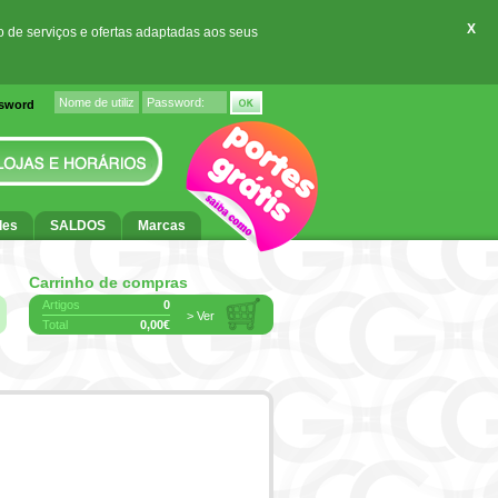
X
o de serviços e ofertas adaptadas aos seus
ssword
des
SALDOS
Marcas
Carrinho de compras
Artigos
0
> Ver
Total
0,00€