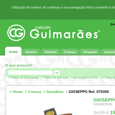
Utilização de cookies: Ao continuar a sua navegação está a consentir a ut
Qu
HOME
Homem
Senhora
Criança
Desporto
Acessó
O que procura?
> Política de Privacidade
> Política de Entregas
> Informações Gerais
> Código d
>
Home
>
Criança
>
Sandálias
>
GIOSEPPO Ref. 075355
GIOSEPPO
125403075355
24,90 €
15