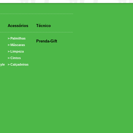
Acessórios
Técnico
> Palmilhas
Prenda-Gift
> Máscaras
> Limpeza
> Cintos
tyle
> Calçadeiras