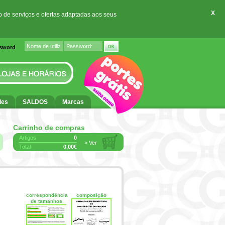
X
o de serviços e ofertas adaptadas aos seus
ssword
des
SALDOS
Marcas
Carrinho de compras
Artigos
0
> Ver
Total
0,00€
correspondência
composição
de tamanhos