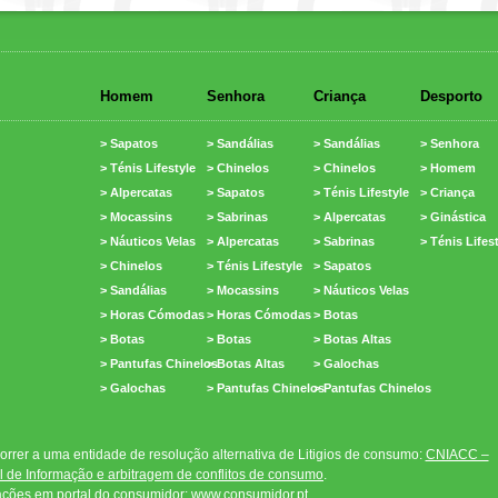
Homem
Senhora
Criança
Desporto
> Sapatos
> Sandálias
> Sandálias
> Senhora
> Ténis Lifestyle
> Chinelos
> Chinelos
> Homem
> Alpercatas
> Sapatos
> Ténis Lifestyle
> Criança
> Mocassins
> Sabrinas
> Alpercatas
> Ginástica
> Náuticos Velas
> Alpercatas
> Sabrinas
> Ténis Lifes
> Chinelos
> Ténis Lifestyle
> Sapatos
> Sandálias
> Mocassins
> Náuticos Velas
> Horas Cómodas
> Horas Cómodas
> Botas
> Botas
> Botas
> Botas Altas
> Pantufas Chinelos
> Botas Altas
> Galochas
> Galochas
> Pantufas Chinelos
> Pantufas Chinelos
rrer a uma entidade de resolução alternativa de Litigios de consumo:
CNIACC –
 de Informação e arbitragem de conflitos de consumo
.
ações em portal do consumidor:
www.consumidor.pt