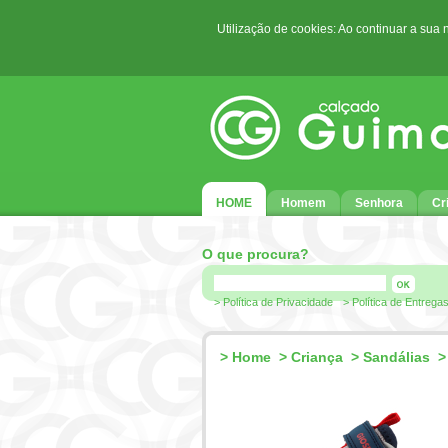
Utilização de cookies: Ao continuar a sua
HOME
Homem
Senhora
Cr
O que procura?
> Política de Privacidade
> Política de Entrega
>
Home
>
Criança
>
Sandálias