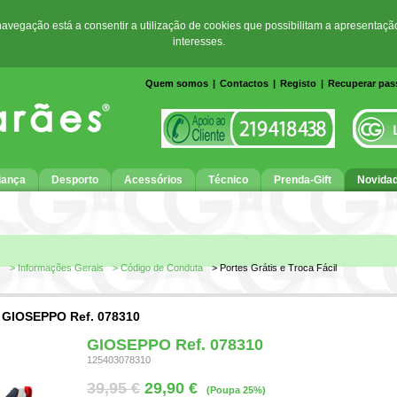
 navegação está a consentir a utilização de cookies que possibilitam a apresentaçã
interesses.
Quem somos
|
Contactos
|
Registo
|
Recuperar pa
iança
Desporto
Acessórios
Técnico
Prenda-Gift
Novida
s
> Informações Gerais
> Código de Conduta
> Portes Grátis e Troca Fácil
>
GIOSEPPO Ref. 078310
GIOSEPPO Ref. 078310
125403078310
39,95 €
29,90 €
(Poupa 25%)