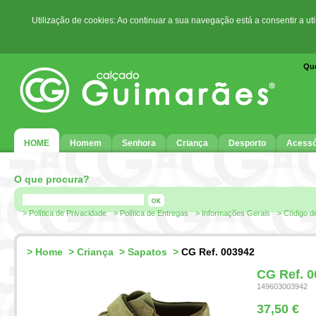
Utilização de cookies: Ao continuar a sua navegação está a consentir a ut
Qu
HOME
Homem
Senhora
Criança
Desporto
Acessó
O que procura?
> Política de Privacidade
> Política de Entregas
> Informações Gerais
> Código d
>
Home
>
Criança
>
Sapatos
>
CG Ref. 003942
CG Ref. 
149603003942
37,50 €