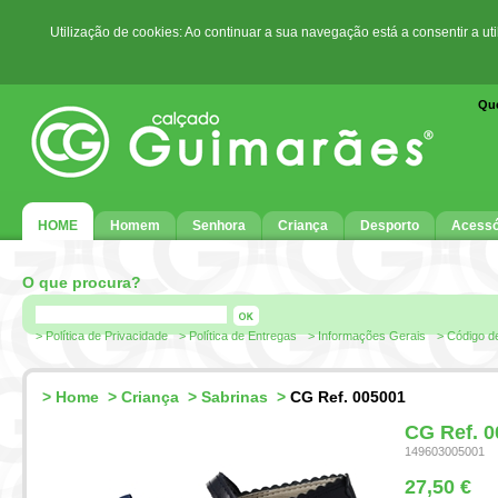
Utilização de cookies: Ao continuar a sua navegação está a consentir a ut
Qu
HOME
Homem
Senhora
Criança
Desporto
Acessó
O que procura?
> Política de Privacidade
> Política de Entregas
> Informações Gerais
> Código d
>
Home
>
Criança
>
Sabrinas
>
CG Ref. 005001
CG Ref. 
149603005001
27,50 €