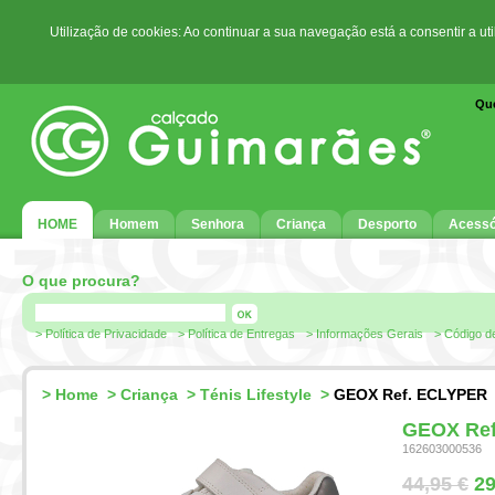
Utilização de cookies: Ao continuar a sua navegação está a consentir a ut
Qu
HOME
Homem
Senhora
Criança
Desporto
Acessó
O que procura?
> Política de Privacidade
> Política de Entregas
> Informações Gerais
> Código d
>
Home
>
Criança
>
Ténis Lifestyle
>
GEOX Ref. ECLYPER
GEOX Re
162603000536
44,95 €
29