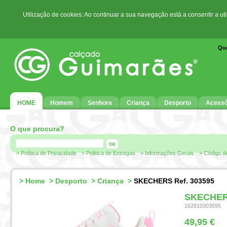
Utilização de cookies: Ao continuar a sua navegação está a consentir a ut
Qu
HOME
Homem
Senhora
Criança
Desporto
Acessó
O que procura?
> Política de Privacidade
> Política de Entregas
> Informações Gerais
> Código d
>
Home
>
Desporto
>
Criança
>
SKECHERS Ref. 303595
SKECHERS
162810303595
49,95 €