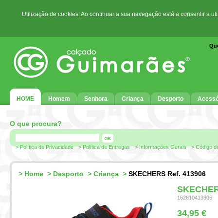
Utilização de cookies: Ao continuar a sua navegação está a consentir a ut
Qu
HOME
Homem
Senhora
Criança
Desporto
Acessó
O que procura?
> Política de Privacidade
> Política de Entregas
> Informações Gerais
> Código d
>
Home
>
Desporto
>
Criança
>
SKECHERS Ref. 413906
SKECHERS
162810413906
34,95 €