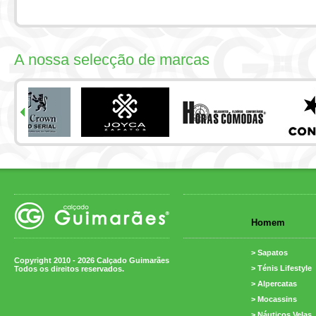
A nossa selecção de marcas
Homem
> Sapatos
Copyright 2010 - 2026 Calçado Guimarães
> Ténis Lifestyle
Todos os direitos reservados.
> Alpercatas
> Mocassins
> Náuticos Velas