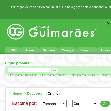
Utilização de cookies: Ao continuar a sua navegação está a consentir a ut
Qu
HOME
Homem
Senhora
Criança
Desporto
Acessó
O que procura?
> Política de Privacidade
> Política de Entregas
> Informações Gerais
> Código d
>
Home
>
Desporto
>
Criança
Escolha por: