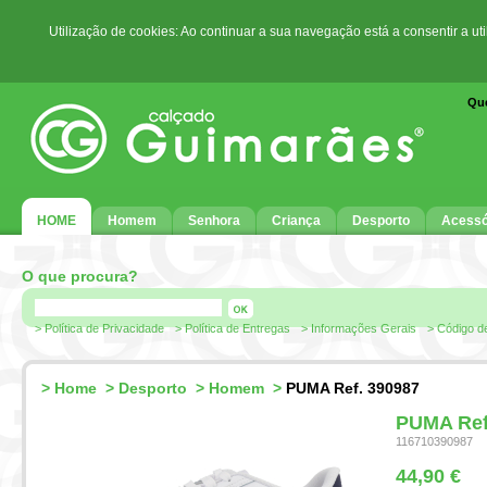
Utilização de cookies: Ao continuar a sua navegação está a consentir a ut
Qu
HOME
Homem
Senhora
Criança
Desporto
Acessó
O que procura?
> Política de Privacidade
> Política de Entregas
> Informações Gerais
> Código d
>
Home
>
Desporto
>
Homem
>
PUMA Ref. 390987
PUMA Ref
116710390987
44,90 €