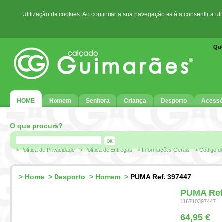
Utilização de cookies: Ao continuar a sua navegação está a consentir a ut
Qu
HOME
Homem
Senhora
Criança
Desporto
Acessó
O que procura?
> Política de Privacidade
> Política de Entregas
> Informações Gerais
> Código d
>
Home
>
Desporto
>
Homem
>
PUMA Ref. 397447
PUMA Ref
116710397447
64,95 €