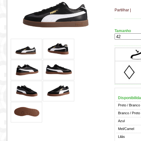
Partilhar
|
Tamanho
Disponibilid
Preto / Branco
Branco / Preto
Azul
Mel/Camel
Lilás