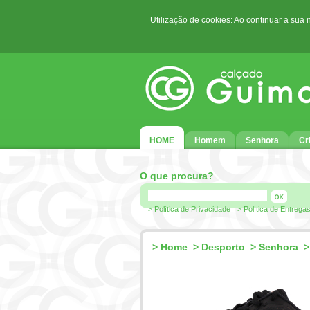
Utilização de cookies: Ao continuar a sua
HOME
Homem
Senhora
Cr
O que procura?
> Política de Privacidade
> Política de Entrega
>
Home
>
Desporto
>
Senhora