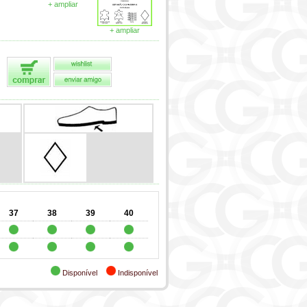
+ ampliar
+ ampliar
37
38
39
40
Disponível
Indisponível