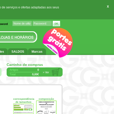
X
o de serviços e ofertas adaptadas aos seus
ssword
des
SALDOS
Marcas
Carrinho de compras
Artigos
0
> Ver
Total
0,00€
correspondência
composição
de tamanhos