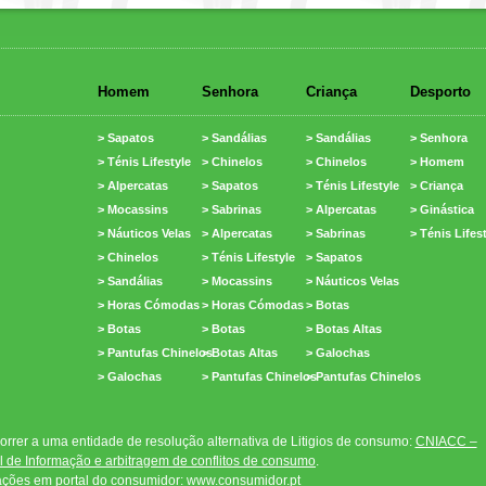
Homem
Senhora
Criança
Desporto
> Sapatos
> Sandálias
> Sandálias
> Senhora
> Ténis Lifestyle
> Chinelos
> Chinelos
> Homem
> Alpercatas
> Sapatos
> Ténis Lifestyle
> Criança
> Mocassins
> Sabrinas
> Alpercatas
> Ginástica
> Náuticos Velas
> Alpercatas
> Sabrinas
> Ténis Lifes
> Chinelos
> Ténis Lifestyle
> Sapatos
> Sandálias
> Mocassins
> Náuticos Velas
> Horas Cómodas
> Horas Cómodas
> Botas
> Botas
> Botas
> Botas Altas
> Pantufas Chinelos
> Botas Altas
> Galochas
> Galochas
> Pantufas Chinelos
> Pantufas Chinelos
rrer a uma entidade de resolução alternativa de Litigios de consumo:
CNIACC –
 de Informação e arbitragem de conflitos de consumo
.
ações em portal do consumidor:
www.consumidor.pt