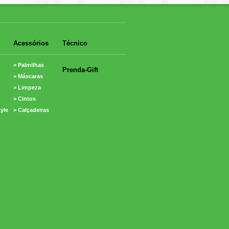
Acessórios
Técnico
> Palmilhas
Prenda-Gift
> Máscaras
> Limpeza
> Cintos
tyle
> Calçadeiras