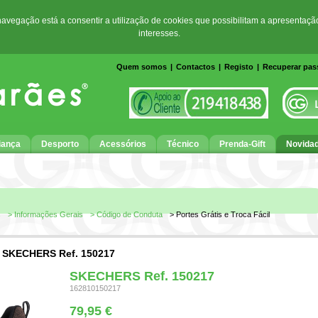
 navegação está a consentir a utilização de cookies que possibilitam a apresentaçã
interesses.
Quem somos
|
Contactos
|
Registo
|
Recuperar pa
iança
Desporto
Acessórios
Técnico
Prenda-Gift
Novida
s
> Informações Gerais
> Código de Conduta
> Portes Grátis e Troca Fácil
>
SKECHERS Ref. 150217
SKECHERS Ref. 150217
162810150217
79,95 €