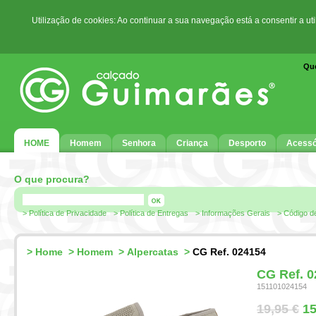
Utilização de cookies: Ao continuar a sua navegação está a consentir a ut
Qu
HOME
Homem
Senhora
Criança
Desporto
Acessó
O que procura?
> Política de Privacidade
> Política de Entregas
> Informações Gerais
> Código d
>
Home
>
Homem
>
Alpercatas
>
CG Ref. 024154
CG Ref. 
151101024154
19,95 €
15