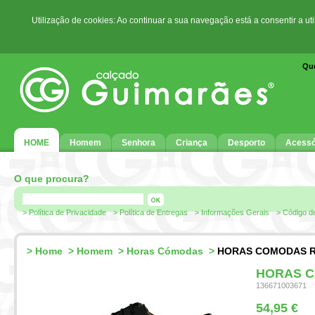
Utilização de cookies: Ao continuar a sua navegação está a consentir a ut
Qu
HOME
Homem
Senhora
Criança
Desporto
Acessó
O que procura?
> Política de Privacidade
> Política de Entregas
> Informações Gerais
> Código d
>
Home
>
Homem
>
Horas Cómodas
>
HORAS COMODAS Re
HORAS C
136671003671
54,95 €