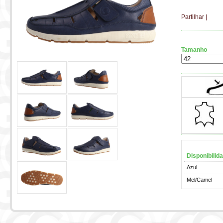
Partilhar
|
Tamanho
Disponibilid
Azul
Mel/Camel