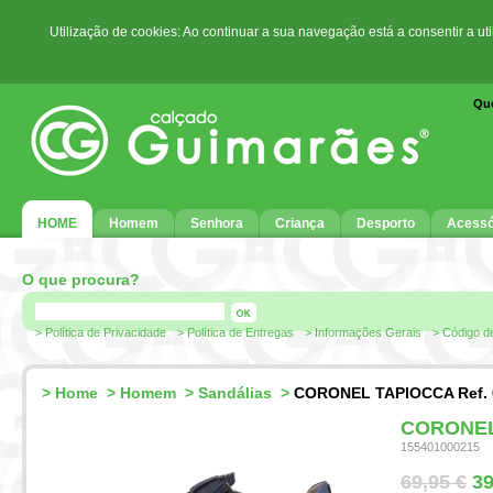
Utilização de cookies: Ao continuar a sua navegação está a consentir a ut
Qu
HOME
Homem
Senhora
Criança
Desporto
Acessó
O que procura?
> Política de Privacidade
> Política de Entregas
> Informações Gerais
> Código d
>
Home
>
Homem
>
Sandálias
>
CORONEL TAPIOCCA Ref. 
CORONEL 
155401000215
69,95 €
39