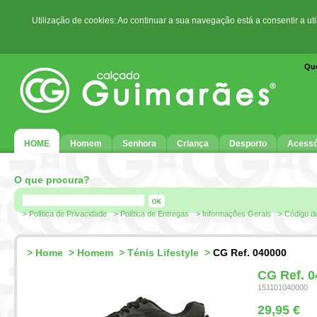
Utilização de cookies: Ao continuar a sua navegação está a consentir a ut
Qu
HOME
Homem
Senhora
Criança
Desporto
Acessó
O que procura?
> Política de Privacidade
> Política de Entregas
> Informações Gerais
> Código d
>
Home
>
Homem
>
Ténis Lifestyle
>
CG Ref. 040000
CG Ref. 
151101040000
29,95 €