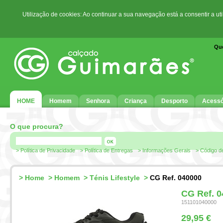
Utilização de cookies: Ao continuar a sua navegação está a consentir a ut
Qu
HOME
Homem
Senhora
Criança
Desporto
Acessó
O que procura?
> Política de Privacidade
> Política de Entregas
> Informações Gerais
> Código d
>
Home
>
Homem
>
Ténis Lifestyle
>
CG Ref. 040000
CG Ref. 
151101040000
29,95 €