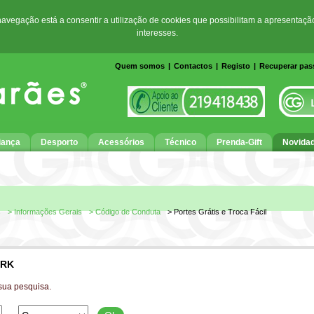
 navegação está a consentir a utilização de cookies que possibilitam a apresentaçã
interesses.
Quem somos
|
Contactos
|
Registo
|
Recuperar pa
iança
Desporto
Acessórios
Técnico
Prenda-Gift
Novida
s
> Informações Gerais
> Código de Conduta
> Portes Grátis e Troca Fácil
ARK
sua pesquisa.