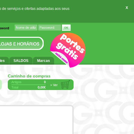
X
o de serviços e ofertas adaptadas aos seus
ssword
des
SALDOS
Marcas
Carrinho de compras
Artigos
0
> Ver
Total
0,00€