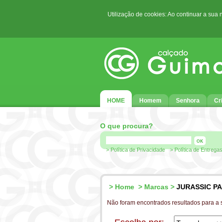
Utilização de cookies: Ao continuar a sua
HOME
Homem
Senhora
Cr
O que procura?
> Política de Privacidade
> Política de Entrega
>
Home
>
Marcas
>
JURASSIC P
Não foram encontrados resultados para a 