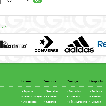
cas
Homem
Senhora
Criança
Desporto
> Sapatos
> Sandálias
> Sandálias
> Senhora
> Ténis Lifestyle
> Chinelos
> Chinelos
> Homem
> Alpercatas
> Sapatos
> Ténis Lifestyle
> Criança