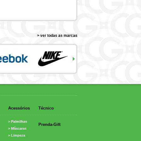
> ver todas as marcas
Acessórios
Técnico
> Palmilhas
Prenda-Gift
> Máscaras
> Limpeza