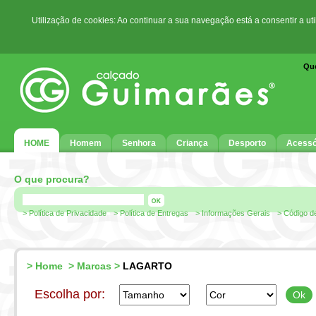
Utilização de cookies: Ao continuar a sua navegação está a consentir a ut
Qu
HOME
Homem
Senhora
Criança
Desporto
Acessó
O que procura?
> Política de Privacidade
> Política de Entregas
> Informações Gerais
> Código d
>
Home
>
Marcas
>
LAGARTO
Escolha por: