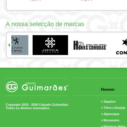
A nossa selecção de marcas
Homem
> Sapatos
Copyright 2010 - 2026 Calçado Guimarães
> Ténis Lifestyle
Todos os direitos reservados.
> Alpercatas
> Mocassins
> Náuticos Velas