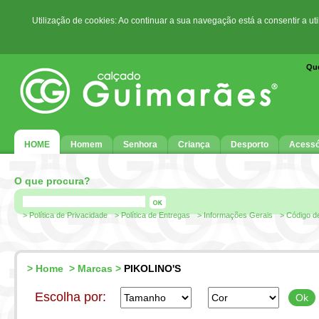
Utilização de cookies: Ao continuar a sua navegação está a consentir a ut
Qu
HOME
Homem
Senhora
Criança
Desporto
Acessó
O que procura?
> Política de Privacidade
> Política de Entregas
> Informações Gerais
> Código d
>
Home
>
Marcas
>
PIKOLINO'S
Escolha por: