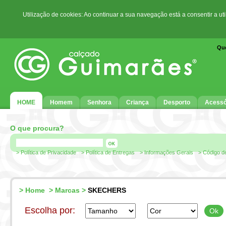
Utilização de cookies: Ao continuar a sua navegação está a consentir a ut
Qu
HOME
Homem
Senhora
Criança
Desporto
Acessó
O que procura?
> Política de Privacidade
> Política de Entregas
> Informações Gerais
> Código d
>
Home
>
Marcas
>
SKECHERS
Escolha por: