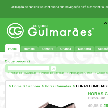
Utilização de cookies: Ao continuar a sua navegação está a consentir a ut
Qu
HOME
Homem
Senhora
Criança
Desporto
Acessó
O que procura?
> Política de Privacidade
> Política de Entregas
> Informações Gerais
> Código d
>
Home
>
Senhora
>
Horas Cómodas
>
HORAS COMODAS R
HORAS C
143072001110
49,95 €
29