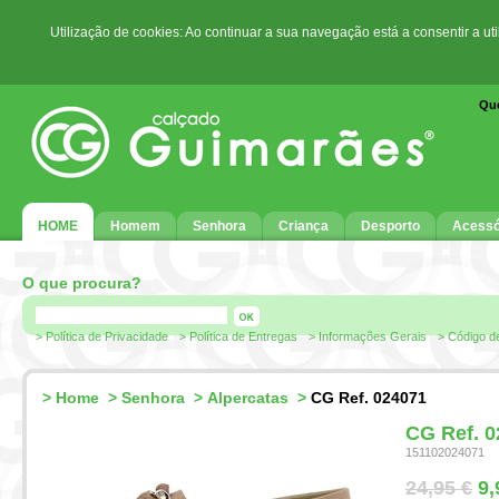
Utilização de cookies: Ao continuar a sua navegação está a consentir a ut
Qu
HOME
Homem
Senhora
Criança
Desporto
Acessó
O que procura?
> Política de Privacidade
> Política de Entregas
> Informações Gerais
> Código d
>
Home
>
Senhora
>
Alpercatas
>
CG Ref. 024071
CG Ref. 
151102024071
24,95 €
9,