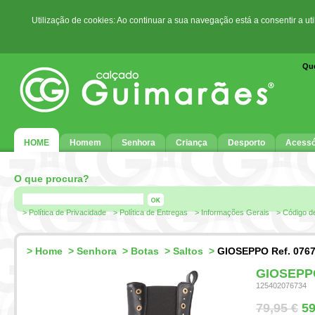
Utilização de cookies: Ao continuar a sua navegação está a consentir a ut
Qu
HOME
Homem
Senhora
Criança
Desporto
Acessó
O que procura?
> Política de Privacidade
> Política de Entregas
> Informações Gerais
> Código d
>
Home
>
Senhora
>
Botas
>
Saltos
>
GIOSEPPO Ref. 076
GIOSEPPO
125402076734
79,95 €
59