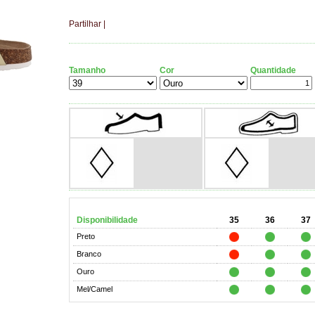
Partilhar
|
Tamanho
Cor
Quantidade
Disponibilidade
35
36
37
Preto
Branco
Ouro
Mel/Camel