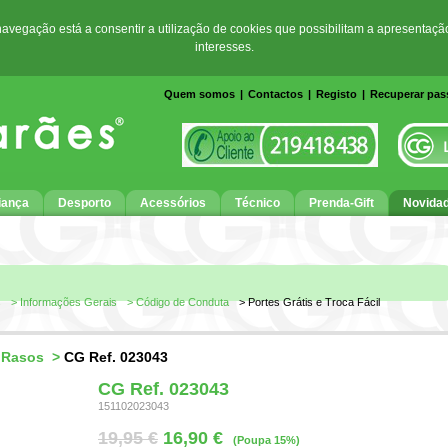
 navegação está a consentir a utilização de cookies que possibilitam a apresentaçã
interesses.
Quem somos
|
Contactos
|
Registo
|
Recuperar pa
iança
Desporto
Acessórios
Técnico
Prenda-Gift
Novida
s
> Informações Gerais
> Código de Conduta
> Portes Grátis e Troca Fácil
>
Rasos
>
CG Ref. 023043
CG Ref. 023043
151102023043
19,95 €
16,90 €
(Poupa 15%)