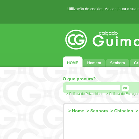
Utilização de cookies: Ao continuar a sua
HOME
Homem
Senhora
Cr
O que procura?
> Política de Privacidade
> Política de Entrega
>
Home
>
Senhora
>
Chinelos