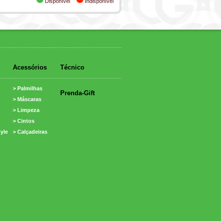
Disponível
Indisponível
Acessórios
Técnico
> Palmilhas
Prenda-Gift
> Máscaras
> Limpeza
> Cintos
tyle
> Calçadeiras