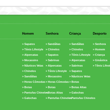
Homem
Senhora
Criança
Desporto
> Sapatos
> Sandálias
> Sandálias
> Senhora
> Ténis Lifestyle
> Chinelos
> Chinelos
> Homem
> Alpercatas
> Sapatos
> Ténis Lifestyle
> Criança
> Mocassins
> Sabrinas
> Alpercatas
> Ginástica
> Náuticos Velas
> Alpercatas
> Sabrinas
> Ténis Lifes
> Chinelos
> Ténis Lifestyle
> Sapatos
> Sandálias
> Mocassins
> Náuticos Velas
> Horas Cómodas
> Horas Cómodas
> Botas
> Botas
> Botas
> Botas Altas
> Pantufas Chinelos
> Botas Altas
> Galochas
> Galochas
> Pantufas Chinelos
> Pantufas Chinelos