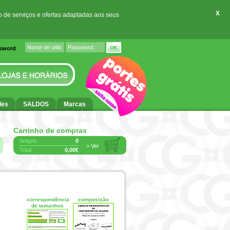
X
o de serviços e ofertas adaptadas aos seus
ssword
des
SALDOS
Marcas
Carrinho de compras
Artigos
0
> Ver
Total
0,00€
correspondência
composição
de tamanhos