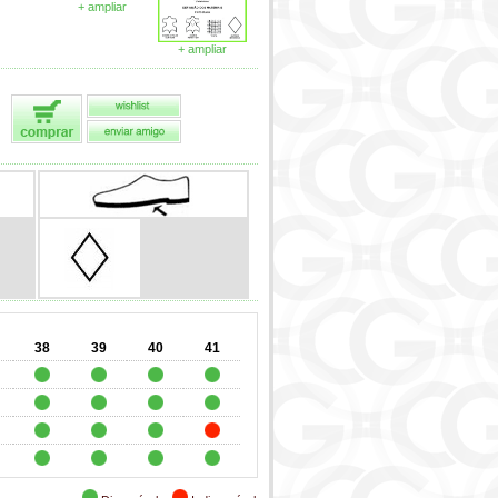
+ ampliar
+ ampliar
38
39
40
41