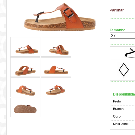
Partilhar
|
Tamanho
Disponibilid
Preto
Branco
Ouro
Mel/Camel