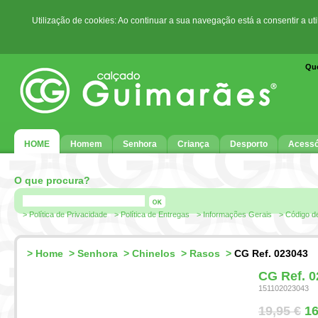
Utilização de cookies: Ao continuar a sua navegação está a consentir a ut
Qu
HOME
Homem
Senhora
Criança
Desporto
Acessó
O que procura?
> Política de Privacidade
> Política de Entregas
> Informações Gerais
> Código d
>
Home
>
Senhora
>
Chinelos
>
Rasos
>
CG Ref. 023043
CG Ref. 
151102023043
19,95 €
16