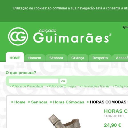
Utilização de cookies: Ao continuar a sua navegação está a consentir a ut
Qu
HOME
Homem
Senhora
Criança
Desporto
Acessó
O que procura?
> Política de Privacidade
> Política de Entregas
> Informações Gerais
> Código d
>
Home
>
Senhora
>
Horas Cómodas
>
HORAS COMODAS R
HORAS C
143072011311
24,90 €