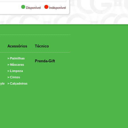
Disponível
Indisponível
Acessórios
Técnico
> Palmilhas
Prenda-Gift
> Máscaras
> Limpeza
> Cintos
tyle
> Calçadeiras