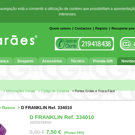
 navegação está a consentir a utilização de cookies que possibilitam a apresentaçã
interesses.
Quem somos
|
Contactos
|
Registo
|
Recuperar pa
iança
Desporto
Acessórios
Técnico
Prenda-Gift
Novida
s
> Informações Gerais
> Código de Conduta
> Portes Grátis e Troca Fácil
>
Rasos
>
D FRANKLIN Ref. 334010
D FRANKLIN Ref. 334010
162202334010
9,90 €
7,50 €
(Poupa 24%)