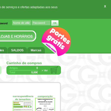
X
o de serviços e ofertas adaptadas aos seus
ssword
des
SALDOS
Marcas
Carrinho de compras
Artigos
0
> Ver
Total
0,00€
correspondência
composição
de tamanhos