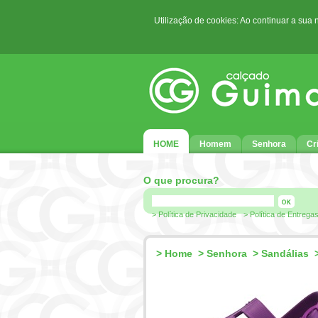
Utilização de cookies: Ao continuar a sua
HOME
Homem
Senhora
Cr
O que procura?
> Política de Privacidade
> Política de Entrega
>
Home
>
Senhora
>
Sandálias