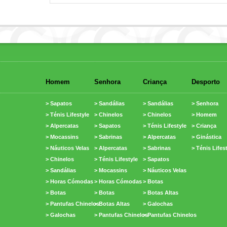
Homem
Senhora
Criança
Desporto
> Sapatos
> Sandálias
> Sandálias
> Senhora
> Ténis Lifestyle
> Chinelos
> Chinelos
> Homem
> Alpercatas
> Sapatos
> Ténis Lifestyle
> Criança
> Mocassins
> Sabrinas
> Alpercatas
> Ginástica
> Náuticos Velas
> Alpercatas
> Sabrinas
> Ténis Lifes
> Chinelos
> Ténis Lifestyle
> Sapatos
> Sandálias
> Mocassins
> Náuticos Velas
> Horas Cómodas
> Horas Cómodas
> Botas
> Botas
> Botas
> Botas Altas
> Pantufas Chinelos
> Botas Altas
> Galochas
> Galochas
> Pantufas Chinelos
> Pantufas Chinelos