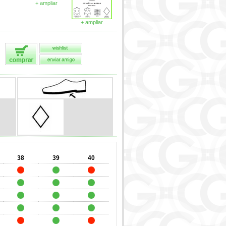
+ ampliar
+ ampliar
38
39
40