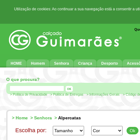
Utilização de cookies: Ao continuar a sua navegação está a consentir a ut
Qu
HOME
Homem
Senhora
Criança
Desporto
Acessó
O que procura?
> Política de Privacidade
> Política de Entregas
> Informações Gerais
> Código d
>
Home
>
Senhora
>
Alpercatas
Escolha por: