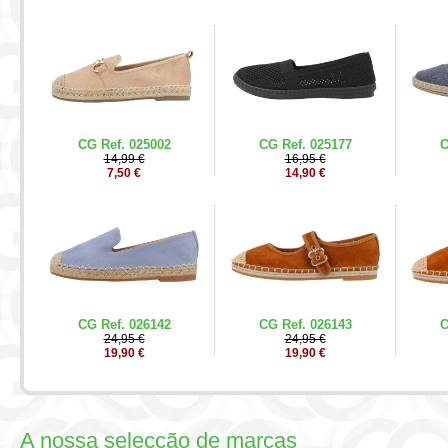
CG Ref. 025002
CG Ref. 025177
C
14,99 €
16,95 €
7,50 €
14,90 €
CG Ref. 026142
CG Ref. 026143
C
24,95 €
24,95 €
19,90 €
19,90 €
A nossa selecção de marcas