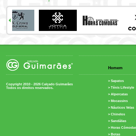
Homem
> Sapatos
Copyright 2010 - 2026 Calçado Guimarães
> Ténis Lifestyle
Todos os direitos reservados.
> Alpercatas
> Mocassins
> Náuticos Velas
> Chinelos
> Sandálias
> Horas Cómoda
> Botas