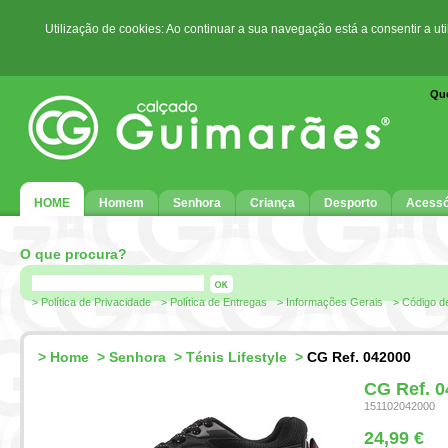
Utilização de cookies: Ao continuar a sua navegação está a consentir a ut
Qu
HOME
Homem
Senhora
Criança
Desporto
Acessó
O que procura?
> Política de Privacidade
> Política de Entregas
> Informações Gerais
> Código d
>
Home
>
Senhora
>
Ténis Lifestyle
>
CG Ref. 042000
CG Ref. 
151102042000
24,99 €